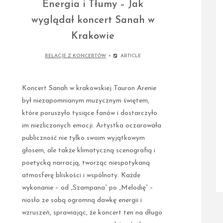
Energia i Tłumy – Jak
wyglądał koncert Sanah w
Krakowie
RELACJE Z KONCERTÓW
ARTICLE
Koncert Sanah w krakowskiej Tauron Arenie
był niezapomnianym muzycznym świętem,
które poruszyło tysiące fanów i dostarczyło
im niezliczonych emocji. Artystka oczarowała
publiczność nie tylko swoim wyjątkowym
głosem, ale także klimatyczną scenografią i
poetycką narracją, tworząc niespotykaną
atmosferę bliskości i wspólnoty. Każde
wykonanie – od „Szampana” po „Melodię” –
niosło ze sobą ogromną dawkę energii i
wzruszeń, sprawiając, że koncert ten na długo