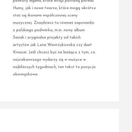
powroty legend, które wciąż potrafią porwać
tłumy, jak i nowe twarze, które mogą wkrótce
stać się ikonami współczesnej sceny
muzycznej. Znajdziesz tu również zapowiedzi
z polskiego podwórka, m.in. nowy album
Sanah i oryginalne projekty od takich
artystów jak Lena Wawrzykowska czy duet
Kwazar. Jeśli chcesz być na bieżąco z tym, co
najciekawszego wydarzy się w muzyce w
najbliższych tygodniach, ten tekst to pozycja
obowiązkowa.