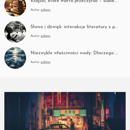
Książki, które warto przeczytać – subiektywny ranking i opinie
Kobiety w muzyce rockowej – od marginesu do pierwszego planu
Czasoprzestrzeń i grawitacja: co naprawdę wiemy o czarnych dziurach?
Autor
admin
2025-11-28
2025-09-22
Słowo i dźwięk: interakcje literatury z pejzażem dźwiękowym
Współczesny rock alternatywny: Gdzie kończy się klasyka, a zaczyna nowoczesność
2025-11-21
Autor
admin
Ewolucja dźwięku: od analogu do cyfry
2025-09-26
Wpływ muzyki afrykańskiej na rozwój jazzu
Niezwykłe właściwości wody: Dlaczego lód unosi się na powierzchni
2025-11-14
Autor
admin
Nowe spojrzenie na klasyczne dzieła: jak zmienia się odbiór sztuki
2025-10-03