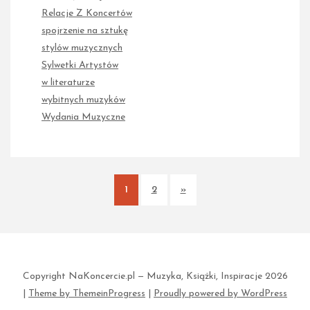
Relacje Z Koncertów
spojrzenie na sztukę
stylów muzycznych
Sylwetki Artystów
w literaturze
wybitnych muzyków
Wydania Muzyczne
1
2
»
Copyright NaKoncercie.pl — Muzyka, Książki, Inspiracje 2026
|
Theme by ThemeinProgress
|
Proudly powered by WordPress