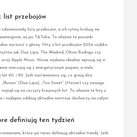
z list przebojów
zdominowały listy przebojów, a ich rytmy królują we
reamingowe, aż po TikToka. To właśnie te piosenki
rudno wyrzucić z głowy. Hity z list przebojów 2024 szybko
artystów jak Dua Lipa, The Weeknd, Olivia Rodrigo czy
oraz Apple Music. Nowe wydania idealnie wpisują się w
enia mieszają się z energetycznym popem, a wielu
at 80. i 90. Jeśli zastanawiasz się, co grają dziś
 „Illusion” (Dua Lipa), „Too Sweet” (Hozier) czy nowego
spiął się na szczyty krajowych list. To właśnie te hity z
a i najlepiej oddają aktualne nastroje słuchaczy na całym
re definiują ten tydzień
ieniami, które już teraz definiują aktualne trendy. Jeśli