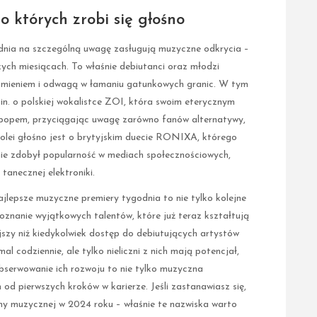
o których zrobi się głośno
nia na szczególną uwagę zasługują muzyczne odkrycia –
ższych miesiącach. To właśnie debiutanci oraz młodzi
rzmieniem i odwagą w łamaniu gatunkowych granic. W tym
.in. o polskiej wokalistce ZOI, która swoim eterycznym
die popem, przyciągając uwagę zarówno fanów alternatywy,
 kolei głośno jest o brytyjskim duecie RONIXA, którego
ie zdobył popularność w mediach społecznościowych,
tanecznej elektroniki.
ajlepsze muzyczne premiery tygodnia to nie tylko kolejne
oznanie wyjątkowych talentów, które już teraz kształtują
jszy niż kiedykolwiek dostęp do debiutujących artystów
l codziennie, ale tylko nieliczni z nich mają potencjał,
Obserwowanie ich rozwoju to nie tylko muzyczna
 od pierwszych kroków w karierze. Jeśli zastanawiasz się,
eny muzycznej w 2024 roku – właśnie te nazwiska warto