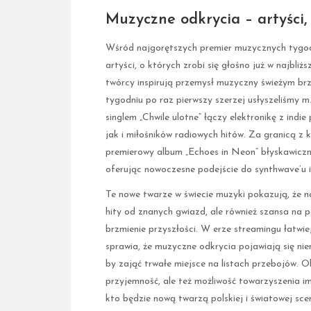
Muzyczne odkrycia – artyści, 
Wśród najgorętszych premier muzycznych tygod
artyści, o których zrobi się głośno już w najbli
twórcy inspirują przemysł muzyczny świeżym b
tygodniu po raz pierwszy szerzej usłyszeliśmy m
singlem „Chwile ulotne” łączy elektronikę z in
jak i miłośników radiowych hitów. Za granicą z
premierowy album „Echoes in Neon” błyskawiczn
oferując nowoczesne podejście do synthwave’u i 
Te nowe twarze w świecie muzyki pokazują, że n
hity od znanych gwiazd, ale również szansa na p
brzmienie przyszłości. W erze streamingu łatwie
sprawia, że muzyczne odkrycia pojawiają się niema
by zająć trwałe miejsce na listach przebojów. 
przyjemność, ale też możliwość towarzyszenia im
kto będzie nową twarzą polskiej i światowej sc