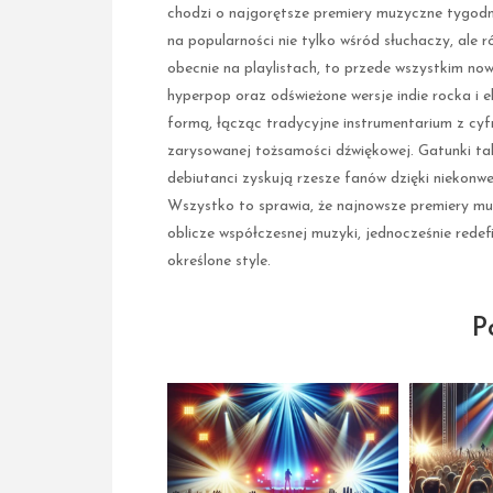
chodzi o najgorętsze premiery muzyczne tygodnia
na popularności nie tylko wśród słuchaczy, ale 
obecnie na playlistach, to przede wszystkim no
hyperpop oraz odświeżone wersje indie rocka i 
formą, łącząc tradycyjne instrumentarium z cy
zarysowanej tożsamości dźwiękowej. Gatunki tak
debiutanci zyskują rzesze fanów dzięki niekon
Wszystko to sprawia, że najnowsze premiery mu
oblicze współczesnej muzyki, jednocześnie redef
określone style.
P