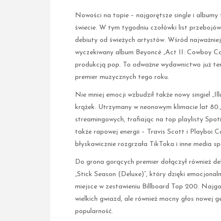
Nowości na topie – najgorętsze single i album
świecie. W tym tygodniu czołówki list przebojó
debiuty od świeżych artystów. Wśród najważniej
wyczekiwany album Beyoncé „Act II: Cowboy Car
produkcją pop. To odważne wydawnictwo już ter
premier muzycznych tego roku.
Nie mniej emocji wzbudził także nowy singiel „I
krążek. Utrzymany w neonowym klimacie lat 80.
streamingowych, trafiając na top playlisty Spo
także rapowej energii – Travis Scott i Playboi 
błyskawicznie rozgrzała TikToka i inne media s
Do grona gorących premier dołączył również de
„Stick Season (Deluxe)”, który dzięki emocjonal
miejsce w zestawieniu Billboard Top 200. Najgo
wielkich gwiazd, ale również mocny głos nowej g
popularność.