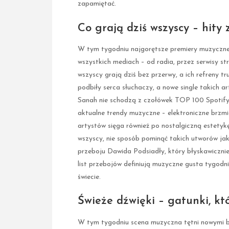
zapamiętać.
Co grają dziś wszyscy – hity 
W tym tygodniu najgorętsze premiery muzyczne 
wszystkich mediach – od radia, przez serwisy st
wszyscy grają dziś bez przerwy, a ich refreny t
podbiły serca słuchaczy, a nowe single takich 
Sanah nie schodzą z czołówek TOP 100 Spotify 
aktualne trendy muzyczne – elektroniczne brzmi
artystów sięga również po nostalgiczną estetykę l
wszyscy, nie sposób pominąć takich utworów jak
przeboju Dawida Podsiadły, który błyskawicznie w
list przebojów definiują muzyczne gusta tygodni
świecie.
Świeże dźwięki – gatunki, któ
W tym tygodniu scena muzyczna tętni nowymi brzm