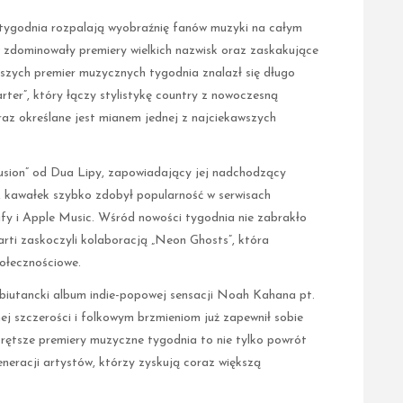
y tygodnia rozpalają wyobraźnię fanów muzyki na całym
w zdominowały premiery wielkich nazwisk oraz zaskakujące
szych premier muzycznych tygodnia znalazł się długo
ter”, który łączy stylistykę country z nowoczesną
az określane jest mianem jednej z najciekawszych
llusion” od Dua Lipy, zapowiadający jej nadchodzący
, kawałek szybko zdobył popularność w serwisach
tify i Apple Music. Wśród nowości tygodnia nie zabrakło
Carti zaskoczyli kolaboracją „Neon Ghosts”, która
połecznościowe.
biutancki album indie-popowej sensacji Noah Kahana pt.
nej szczerości i folkowym brzmieniom już zapewnił sobie
rętsze premiery muzyczne tygodnia to nie tylko powrót
eneracji artystów, którzy zyskują coraz większą