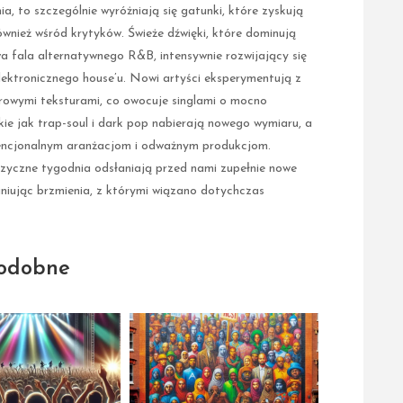
, to szczególnie wyróżniają się gatunki, które zyskują
również wśród krytyków. Świeże dźwięki, które dominują
wa fala alternatywnego R&B, intensywnie rozwijający się
elektronicznego house’u. Nowi artyści eksperymentują z
frowymi teksturami, co owocuje singlami o mocno
ie jak trap-soul i dark pop nabierają nowego wymiaru, a
wencjonalnym aranżacjom i odważnym produkcjom.
zyczne tygodnia odsłaniają przed nami zupełnie nowe
iniując brzmienia, z którymi wiązano dotychczas
odobne