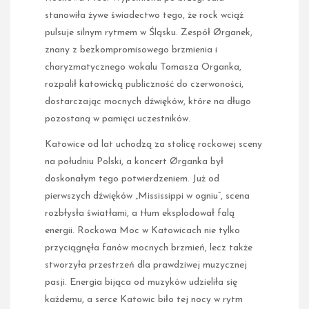
stanowiła żywe świadectwo tego, że rock wciąż
pulsuje silnym rytmem w Śląsku. Zespół Ørganek,
znany z bezkompromisowego brzmienia i
charyzmatycznego wokalu Tomasza Organka,
rozpalił katowicką publiczność do czerwoności,
dostarczając mocnych dźwięków, które na długo
pozostaną w pamięci uczestników.
Katowice od lat uchodzą za stolicę rockowej sceny
na południu Polski, a koncert Ørganka był
doskonałym tego potwierdzeniem. Już od
pierwszych dźwięków „Mississippi w ogniu”, scena
rozbłysła światłami, a tłum eksplodował falą
energii. Rockowa Moc w Katowicach nie tylko
przyciągnęła fanów mocnych brzmień, lecz także
stworzyła przestrzeń dla prawdziwej muzycznej
pasji. Energia bijąca od muzyków udzieliła się
każdemu, a serce Katowic biło tej nocy w rytm