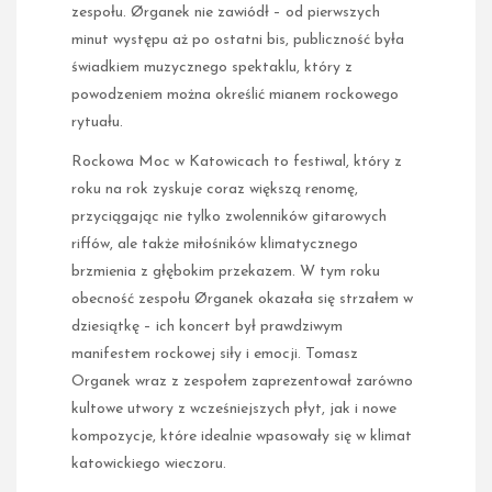
zespołu. Ørganek nie zawiódł – od pierwszych
minut występu aż po ostatni bis, publiczność była
świadkiem muzycznego spektaklu, który z
powodzeniem można określić mianem rockowego
rytuału.
Rockowa Moc w Katowicach to festiwal, który z
roku na rok zyskuje coraz większą renomę,
przyciągając nie tylko zwolenników gitarowych
riffów, ale także miłośników klimatycznego
brzmienia z głębokim przekazem. W tym roku
obecność zespołu Ørganek okazała się strzałem w
dziesiątkę – ich koncert był prawdziwym
manifestem rockowej siły i emocji. Tomasz
Organek wraz z zespołem zaprezentował zarówno
kultowe utwory z wcześniejszych płyt, jak i nowe
kompozycje, które idealnie wpasowały się w klimat
katowickiego wieczoru.