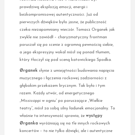
prawdziwą eksplozją emocji, energii i
bezkompromisowej autentyczności. Już od
pierwszych dźwięków było jasne, że publiczność
czeka niezapomniany wieczór. Tomasz Organek jak
zwykle nie zawiódł – charyzmatyczny frontman
poruszał się po scenie z ogromną pewnością siebie,
a jego ekspresyjny wokal niósł się ponad tłumem,
który tłoczył się pod sceną katowickiego Spodka.
Ørganek
słynie z umiejętności budowania napięcia
muzycznego i łączenia rockowej zadziorności z
głębokim przekazem lirycznym. Tak było i tym
razem. Każdy utwór, od energetycznego
„Mississippi w ogniu” po poruszające „Wielkie
teatry”, niósł za sobą silny ładunek emocjonalny. To
właśnie ta intensywność sprawia, że
występy
Ørganka
wyróżniają się na tle innych rockowych
koncertów – to nie tylko dźwięki, ale i autentyczne