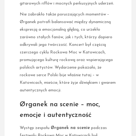
gitarowych riffów i mocnych perkusyjnych uderzeń.
Nie zabrakło także poruszających momentów –
Ørganek potrafi balansować między dynamiczną
ekspresją a emocjonalną głębią, co urzekło
zarówno stałych fanów, jak i tych, którzy dopiero
odkrywali jego twórczość. Koncert był częścią
szerszego cyklu Rockowa Moc w Katowicach,
promującego kulturę rockową oraz wspierającego
polskich artystów. Wydarzenie pokazało, że
rockowe serce Polski bije właśnie tutaj – w
Katowicach, mieście, które żyje dźwiękiem i gwarem
autentycznych emocji.
Ørganek na scenie – moc,
emocje i autentyczność
Występ zespołu
Ørganek na scenie
podczas
festiwalu
Rockowa Moc w Katowicach
był