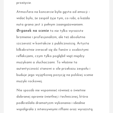
przeżycie.
Atmosfera na koncercie była gęsta od emocji –
widać było, że zespół żyje tym, co robi, a każda
nuta grana jest z pełnym zaangażowaniem.
Ørganek na scenie
to nie tylko wyraziste
brzmienie i profesjonalizm, ale też absolutna
szczerość w kontakcie z publicznością. Artysta
kilkakrotnie zwracał się do fanów z osobistymi
refleksjami, czym tylko pogłębił więź między
muzykami a słuchaczami. To właśnie ta
autentyczność stanowi o sile przekazu zespołu i
buduje jego wyjątkową pozycję na polskiej scenie
muzyki rockowej.
Nie sposób nie wspomnieć również o świetnie
dobranej oprawie świetlnej i technicznej, która
podkreślała dramatyzm wykonania i idealnie
współgrała z intensywnymi riffami oraz wyrazistą