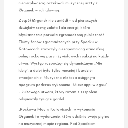
niecierpliwością oczekiwali muzycznej uczty z
Ørganek w roli głównej.
Zespół Ørganek nie zawiódł – od pierwszych
dźwięków scenę zalała fala energii, która
błyskawicznie porwała zgromadzoną publiczność.
Tłumy fanów zgromadzonych przy Spodku w
Katowicach stworzyły niezapomnianą atmosferę
pełną rockowej pasji i żywiołowych reakcji na każdy
utwór. Występ rozpoczął się dynamicznym „Nie
lubię”, a dalej było tylko mocniej i bardziej
emocjonalnie. Muzyczna ekstaza osiągnęła
apogeum podczas wykonania „Mississippi w ogniu”
– kultowego utworu, który razem z zespołem
odśpiewały tysiące gardeł.
„Rockowa Moc w Katowicach” w wykonaniu
Ørganek to wydarzenie, które odciśnie swoje piętno
na muzycznej mapie regionu. Pod Spodkiem