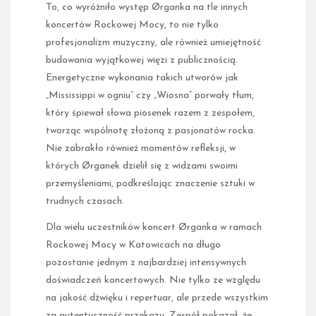
To, co wyróżniło występ Ørganka na tle innych
koncertów Rockowej Mocy, to nie tylko
profesjonalizm muzyczny, ale również umiejętność
budowania wyjątkowej więzi z publicznością.
Energetyczne wykonania takich utworów jak
„Mississippi w ogniu” czy „Wiosna” porwały tłum,
który śpiewał słowa piosenek razem z zespołem,
tworząc wspólnotę złożoną z pasjonatów rocka.
Nie zabrakło również momentów refleksji, w
których Ørganek dzielił się z widzami swoimi
przemyśleniami, podkreślając znaczenie sztuki w
trudnych czasach.
Dla wielu uczestników koncert Ørganka w ramach
Rockowej Mocy w Katowicach na długo
pozostanie jednym z najbardziej intensywnych
doświadczeń koncertowych. Nie tylko ze względu
na jakość dźwięku i repertuar, ale przede wszystkim
za autentyczność przekazu. Zespół pokazał, że