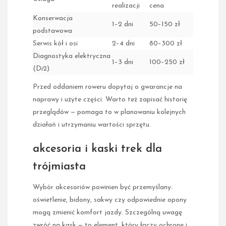
realizacji
cena
Konserwacja
1–2 dni
50–150 zł
podstawowa
Serwis kół i osi
2–4 dni
80–300 zł
Diagnostyka elektryczna
1–3 dni
100–250 zł
(Di2)
Przed oddaniem roweru dopytaj o gwarancje na
naprawy i użyte części. Warto też zapisać historię
przeglądów — pomaga to w planowaniu kolejnych
działań i utrzymaniu wartości sprzętu.
akcesoria i kaski trek dla
trójmiasta
Wybór akcesoriów powinien być przemyślany:
oświetlenie, bidony, sakwy czy odpowiednie opony
mogą zmienić komfort jazdy. Szczególną uwagę
zwróć na kask — to element, który łączy ochronę i