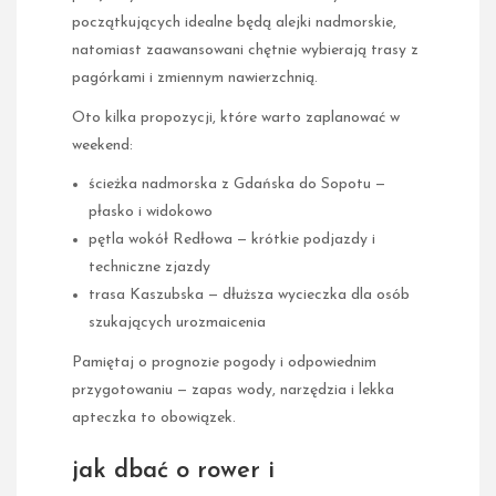
początkujących idealne będą alejki nadmorskie,
natomiast zaawansowani chętnie wybierają trasy z
pagórkami i zmiennym nawierzchnią.
Oto kilka propozycji, które warto zaplanować w
weekend:
ścieżka nadmorska z Gdańska do Sopotu —
płasko i widokowo
pętla wokół Redłowa — krótkie podjazdy i
techniczne zjazdy
trasa Kaszubska — dłuższa wycieczka dla osób
szukających urozmaicenia
Pamiętaj o prognozie pogody i odpowiednim
przygotowaniu — zapas wody, narzędzia i lekka
apteczka to obowiązek.
jak dbać o rower i